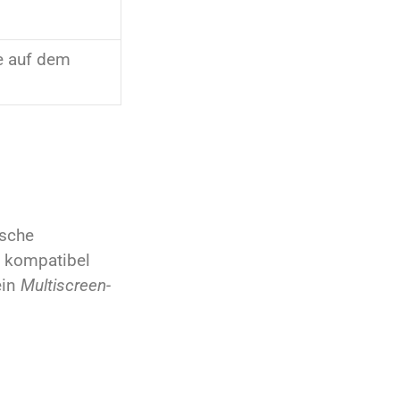
te auf dem
ische
e kompatibel
ein
Multiscreen-