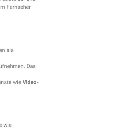
dem Fernseher
en als
aufnehmen. Das
ienste wie
Video-
e wie