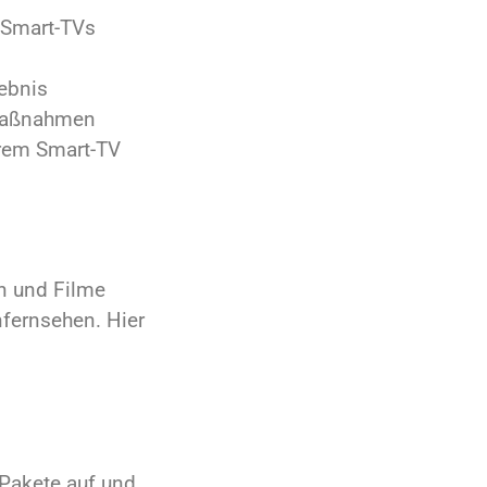
 Smart-TVs
lebnis
smaßnahmen
hrem Smart-TV
en und Filme
nfernsehen. Hier
e Pakete auf und