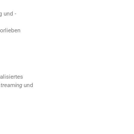
g und -
Vorlieben
lisiertes
streaming
und