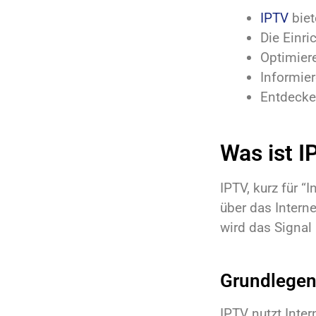
IPTV
biet
Die Einri
Optimiere
Informie
Entdecke
Was ist I
IPTV, kurz für “
über das Interne
wird das Signal 
Grundlegen
IPTV nutzt Inter