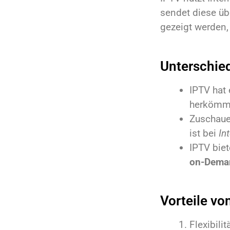
sendet diese üb
gezeigt werden,
Unterschie
IPTV hat
herkömml
Zuschaue
ist bei
In
IPTV biet
on-Dema
Vorteile v
Flexibili