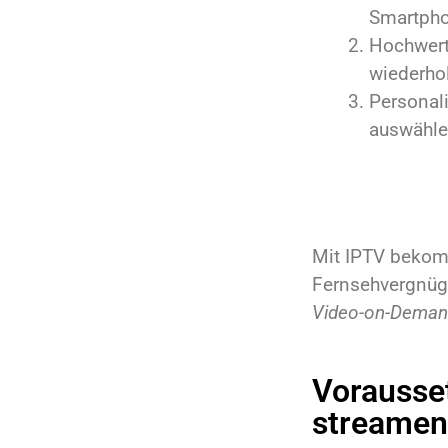
Smartpho
Hochwerti
wiederho
Personali
auswähle
Mit IPTV bekomm
Fernsehvergnüge
Video-on-Dema
Vorausse
streamen